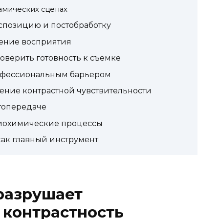
амических сценах
спозицию и постобработку
жение восприятия
оверить готовность к съёмке
рофессиональным барьером
ение контрастной чувствительности
топередаче
биохимические процессы
как главный инструмент
разрушает
 контрастность