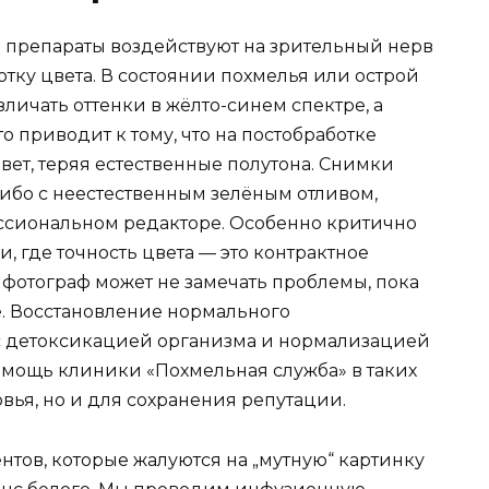
 препараты воздействуют на зрительный нерв
отку цвета. В состоянии похмелья или острой
личать оттенки в жёлто-синем спектре, а
о приводит к тому, что на постобработке
вет, теряя естественные полутона. Снимки
ибо с неестественным зелёным отливом,
ссиональном редакторе. Особенно критично
, где точность цвета — это контрактное
и фотограф может не замечать проблемы, пока
. Восстановление нормального
с детоксикацией организма и нормализацией
мощь клиники «Похмельная служба» в таких
овья, но и для сохранения репутации.
нтов, которые жалуются на „мутную“ картинку