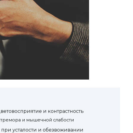
ветовосприятие и контрастность
 тремора и мышечной слабости
 при усталости и обезвоживании