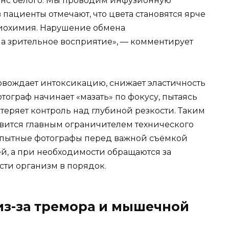
ланс белого. Мы проводим инфузионную
 пациенты отмечают, что цвета становятся ярче
 биохимия. Нарушение обмена
а зрительное восприятие», — комментирует
овождает интоксикацию, снижает эластичность
тограф начинает «мазать» по фокусу, пытаясь
теряет контроль над глубиной резкости. Таким
овится главным ограничителем технического
 опытные фотографы перед важной съёмкой
й, а при необходимости обращаются за
ти организм в порядок.
з-за тремора и мышечной