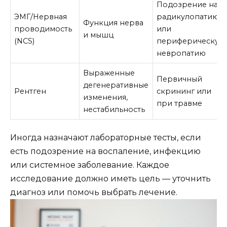
Подозрение на
ЭМГ/Нервная
радикулопатию
Функция нерва
проводимость
или
и мышц
(NCS)
периферическую
невропатию
Выраженные
Первичный
дегенеративные
Рентген
скрининг или
изменения,
при травме
нестабильность
Иногда назначают лабораторные тесты, если
есть подозрение на воспаление, инфекцию
или системное заболевание. Каждое
исследование должно иметь цель — уточнить
диагноз или помочь выбрать лечение.