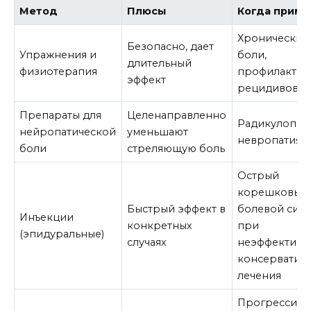
Метод
Плюсы
Когда прим
Хронические
Безопасно, дает
Упражнения и
боли,
длительный
физиотерапия
профилактик
эффект
рецидивов
Препараты для
Целенаправленно
Радикулопати
нейропатической
уменьшают
невропатия
боли
стреляющую боль
Острый
корешковый
Быстрый эффект в
болевой син
Инъекции
конкретных
при
(эпидуральные)
случаях
неэффективн
консерватив
лечения
Прогрессир